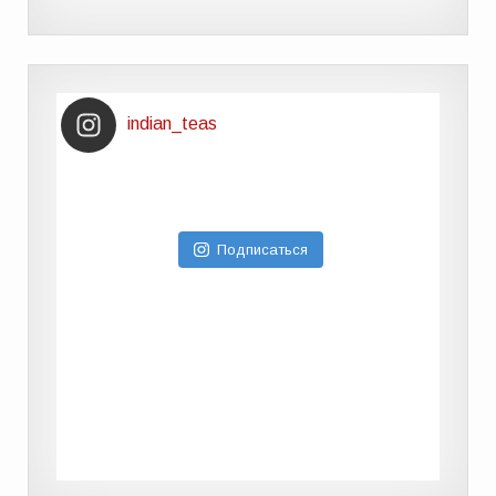
indian_teas
Подписаться