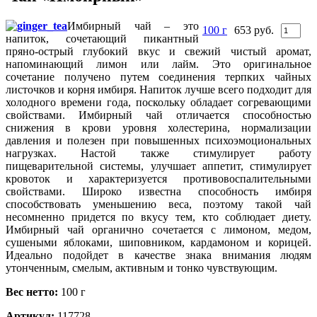
Имбирный чай – это
100 г
653 руб.
напиток, сочетающий пикантный
пряно-острый глубокий вкус и свежий чистый аромат,
напоминающий лимон или лайм. Это оригинальное
сочетание получено путем соединения терпких чайных
листочков и корня имбиря. Напиток лучше всего подходит для
холодного времени года, поскольку обладает согревающими
свойствами. Имбирный чай отличается способностью
снижения в крови уровня холестерина, нормализации
давления и полезен при повышенных психоэмоциональных
нагрузках. Настой также стимулирует работу
пищеварительной системы, улучшает аппетит, стимулирует
кровоток и характеризуется противовоспалительными
свойствами. Широко известна способность имбиря
способствовать уменьшению веса, поэтому такой чай
несомненно придется по вкусу тем, кто соблюдает диету.
Имбирный чай органично сочетается с лимоном, медом,
сушеными яблоками, шиповником, кардамоном и корицей.
Идеально подойдет в качестве знака внимания людям
утонченным, смелым, активным и тонко чувствующим.
Вес нетто:
100 г
Артикул:
117728