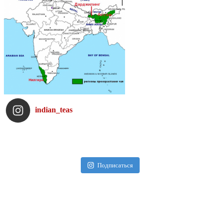
indian_teas
Подписаться