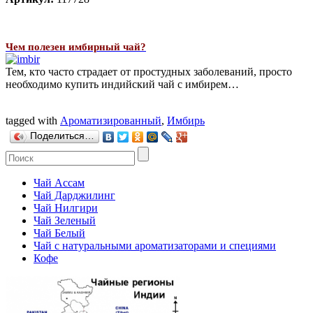
Чем полезен имбирный чай?
Тем, кто часто страдает от простудных заболеваний, просто
необходимо купить индийский чай с имбирем…
tagged with
Ароматизированный
,
Имбирь
Поделиться…
Чай Ассам
Чай Дарджилинг
Чай Нилгири
Чай Зеленый
Чай Белый
Чай с натуральными ароматизаторами и специями
Кофе