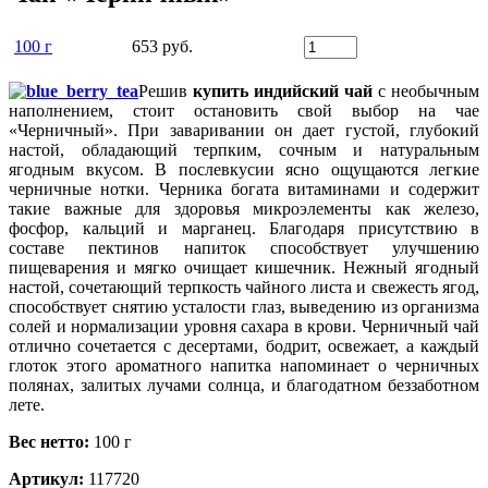
100 г
653 руб.
Решив
купить индийский чай
с необычным
наполнением, стоит остановить свой выбор на чае
«Черничный». При заваривании он дает густой, глубокий
настой, обладающий терпким, сочным и натуральным
ягодным вкусом. В послевкусии ясно ощущаются легкие
черничные нотки. Черника богата витаминами и содержит
такие важные для здоровья микроэлементы как железо,
фосфор, кальций и марганец. Благодаря присутствию в
составе пектинов напиток способствует улучшению
пищеварения и мягко очищает кишечник. Нежный ягодный
настой, сочетающий терпкость чайного листа и свежесть ягод,
способствует снятию усталости глаз, выведению из организма
солей и нормализации уровня сахара в крови. Черничный чай
отлично сочетается с десертами, бодрит, освежает, а каждый
глоток этого ароматного напитка напоминает о черничных
полянах, залитых лучами солнца, и благодатном беззаботном
лете.
Вес нетто:
100 г
Артикул:
117720