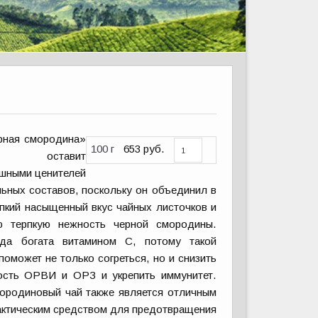
рная смородина»
100 г
653 руб.
оставит
шными ценителей
льных составов, поскольку он объединил в
епкий насыщенный вкус чайных листочков и
ю терпкую нежность черной смородины.
да богата витамином C, потому такой
поможет не только согреться, но и снизить
ость ОРВИ и ОРЗ и укрепить иммунитет.
ородиновый чай также является отличным
ктическим средством для предотвращения