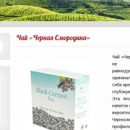
Чай «Черная Смородина»
Чай «Че
не 
равноду
оригина
себе кр
глубоку
Эта яго
напиток 
вероятн
Черносм
профила